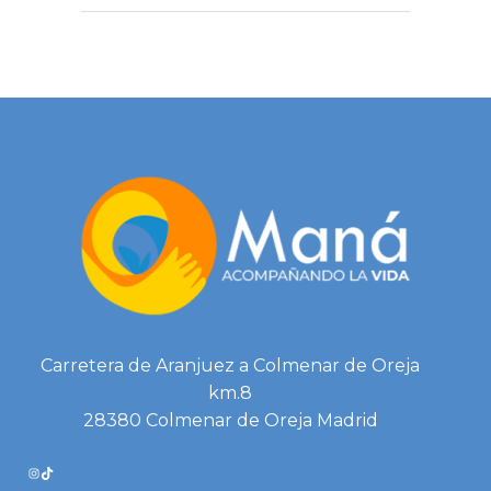
Carretera de Aranjuez a Colmenar de Oreja
km.8
28380 Colmenar de Oreja Madrid
INSTAGRAM
TIKTOK